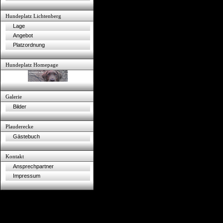
Hundeplatz Lichtenberg
Lage
Angebot
Platzordnung
Hundeplatz Homepage
Galerie
Bilder
Plauderecke
Gästebuch
Kontakt
Ansprechpartner
Impressum