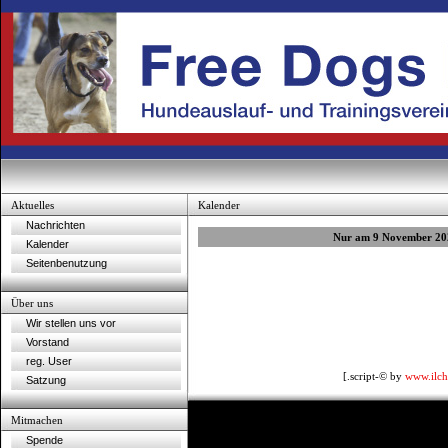
Aktuelles
Kalender
Nachrichten
Nur am 9 November 20
Kalender
Seitenbenutzung
Über uns
Wir stellen uns vor
Vorstand
reg. User
[.script-© by
www.ilch
Satzung
Mitmachen
Spende