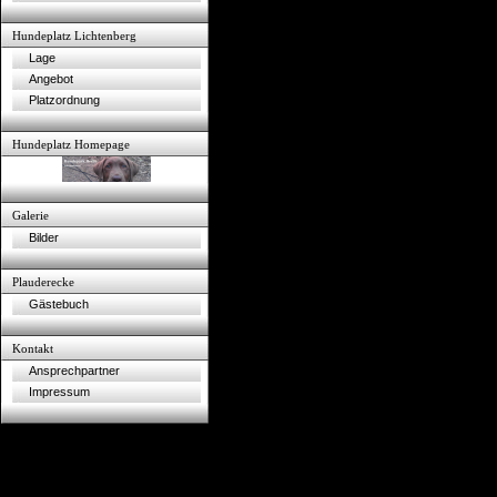
Hundeplatz Lichtenberg
Lage
Angebot
Platzordnung
Hundeplatz Homepage
Galerie
Bilder
Plauderecke
Gästebuch
Kontakt
Ansprechpartner
Impressum