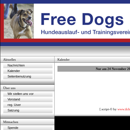
Aktuelles
Kalender
Nachrichten
Nur am 24 November 2
Kalender
Seitenbenutzung
Über uns
Wir stellen uns vor
Vorstand
reg. User
[.script-© by
www.ilch
Satzung
Mitmachen
Spende