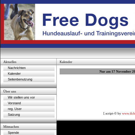
Aktuelles
Kalender
Nachrichten
Nur am 17 November 2
Kalender
Seitenbenutzung
Über uns
Wir stellen uns vor
Vorstand
reg. User
[.script-© by
www.ilch
Satzung
Mitmachen
Spende