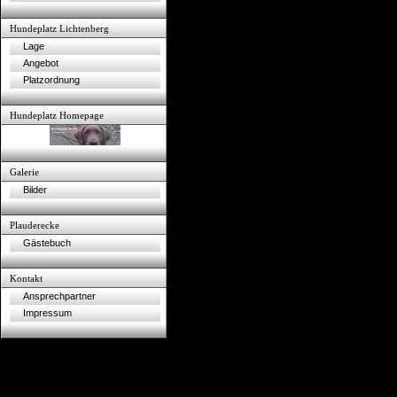
Hundeplatz Lichtenberg
Lage
Angebot
Platzordnung
Hundeplatz Homepage
Galerie
Bilder
Plauderecke
Gästebuch
Kontakt
Ansprechpartner
Impressum