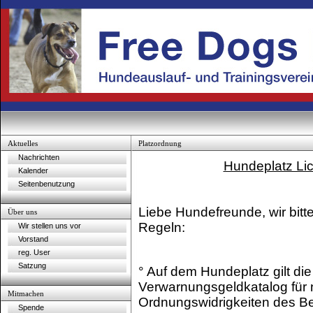
Aktuelles
Platzordnung
Nachrichten
Hundeplatz Lic
Kalender
Seitenbenutzung
Liebe Hundefreunde, wir bitt
Über uns
Regeln:
Wir stellen uns vor
Vorstand
reg. User
Satzung
° Auf dem Hundeplatz gilt di
Verwarnungsgeldkatalog für n
Mitmachen
Ordnungswidrigkeiten des Be
Spende