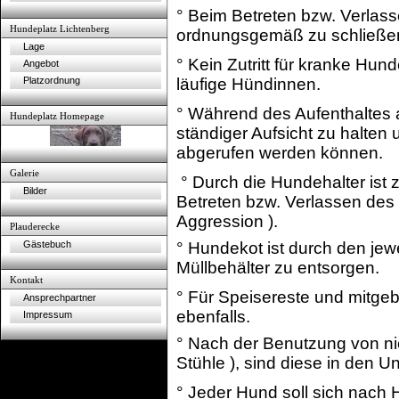
° Beim Betreten bzw. Verlass
Hundeplatz Lichtenberg
ordnungsgemäß zu schließe
Lage
° Kein Zutritt für kranke Hun
Angebot
läufige Hündinnen.
Platzordnung
° Während des Aufenthaltes 
Hundeplatz Homepage
ständiger Aufsicht zu halten
abgerufen werden können.
Galerie
° Durch die Hundehalter ist 
Bilder
Betreten bzw. Verlassen des 
Aggression ).
Plauderecke
° Hundekot ist durch den jewei
Gästebuch
Müllbehälter zu entsorgen.
Kontakt
° Für Speisereste und mitgeb
Ansprechpartner
ebenfalls.
Impressum
° Nach der Benutzung von nich
Stühle ), sind diese in den U
° Jeder Hund soll sich nach 