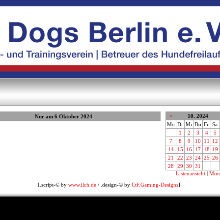
<
10. 2024
Nur am 6 Oktober 2024
Mo
Di
Mi
Do
Fr
Sa
1
2
3
4
5
7
8
9
10
11
12
14
15
16
17
18
19
21
22
23
24
25
26
28
29
30
31
Listenansicht
|
Mona
[.script-© by
www.ilch.de
/ .design-© by
CtF.Gaming-Designs
]