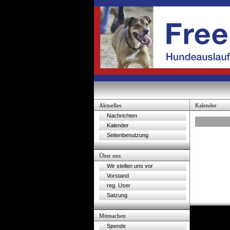
Aktuelles
Kalender
Nachrichten
Kalender
Seitenbenutzung
Über uns
Wir stellen uns vor
Vorstand
reg. User
Satzung
Mitmachen
Spende