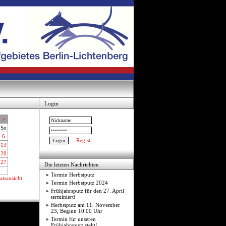
Login
>
So
6
Regist
13
20
27
Die letzten Nachrichten
»
Termin Herbstputz
tsansicht
»
Termin Herbstputz 2024
»
Frühjahrsputz für den 27. April
terminiert!
»
Herbstputz am 11. November
23, Beginn 10.00 Uhr
»
Termin für unseren
Frühjahrsputz steht!