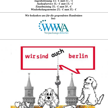
Tagesbetreuung 13,- € statt 15 ,- €
Auslaufservice 11,- € statt 13,- €
Einzeltraining 35,- € statt 50 ,-€
Wiederholungstermine 25,- € statt 35,- €
Wir bedanken uns für die gespendeten Hundetüten
bei: