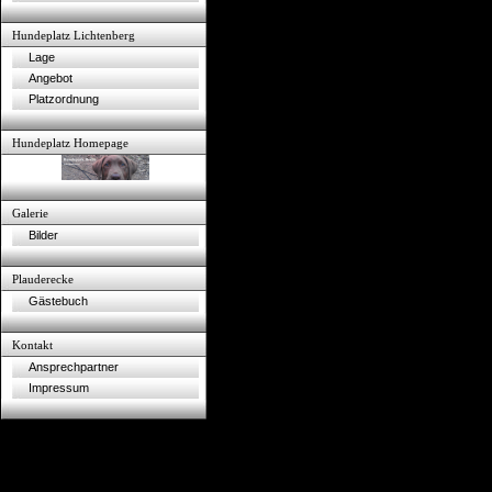
Hundeplatz Lichtenberg
Lage
Angebot
Platzordnung
Hundeplatz Homepage
Galerie
Bilder
Plauderecke
Gästebuch
Kontakt
Ansprechpartner
Impressum