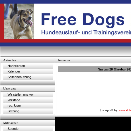
Aktuelles
Kalender
Nachrichten
Nur am 28 Oktober 20
Kalender
Seitenbenutzung
Über uns
Wir stellen uns vor
Vorstand
reg. User
[.script-© by
www.ilch
Satzung
Mitmachen
Spende