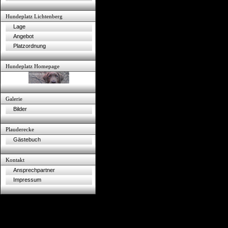
Hundeplatz Lichtenberg
Lage
Angebot
Platzordnung
Hundeplatz Homepage
Galerie
Bilder
Plauderecke
Gästebuch
Kontakt
Ansprechpartner
Impressum