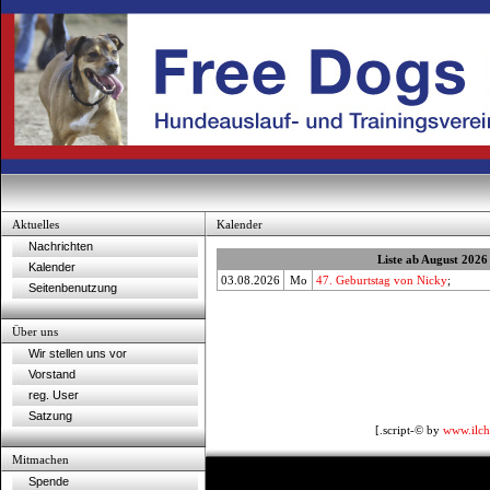
Aktuelles
Kalender
Nachrichten
Liste ab August 2026
Kalender
03.08.2026
Mo
47. Geburtstag von Nicky
;
Seitenbenutzung
Über uns
Wir stellen uns vor
Vorstand
reg. User
Satzung
[.script-© by
www.ilch
Mitmachen
Spende