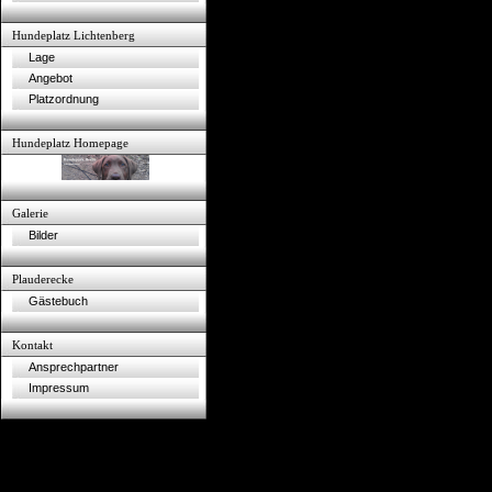
Hundeplatz Lichtenberg
Lage
Angebot
Platzordnung
Hundeplatz Homepage
Galerie
Bilder
Plauderecke
Gästebuch
Kontakt
Ansprechpartner
Impressum