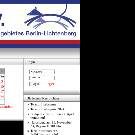
Login
>
So
3
Regist
10
17
24
Die letzten Nachrichten
»
Termin Herbstputz
tsansicht
»
Termin Herbstputz 2024
»
Frühjahrsputz für den 27. April
terminiert!
»
Herbstputz am 11. November
23, Beginn 10.00 Uhr
»
Termin für unseren
Frühjahrsputz steht!