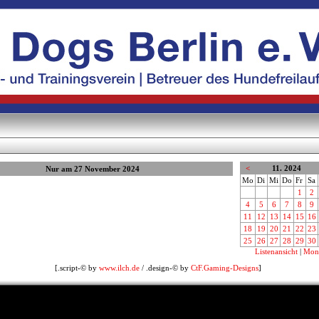
<
11. 2024
Nur am 27 November 2024
Mo
Di
Mi
Do
Fr
Sa
1
2
4
5
6
7
8
9
11
12
13
14
15
16
18
19
20
21
22
23
25
26
27
28
29
30
Listenansicht
|
Mona
[.script-© by
www.ilch.de
/ .design-© by
CtF.Gaming-Designs
]