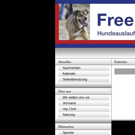
Aktuelles
Kalender
Nachrichten
Kalender
Seitenbenutzung
Über uns
Wir stellen uns vor
Vorstand
reg. User
Satzung
Mitmachen
Spende