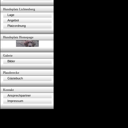
Hundeplatz Lichtenberg
Lage
Angebot
Platzordnung
Hundeplatz Homepage
Galerie
Bilder
Plauderecke
Gästebuch
Kontakt
Ansprechpartner
Impressum