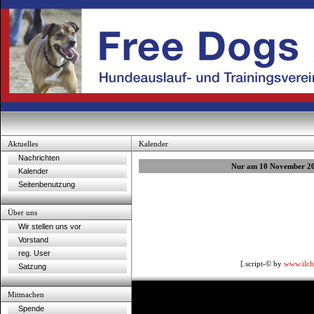
Aktuelles
Kalender
Nachrichten
Nur am 10 November 2
Kalender
Seitenbenutzung
Über uns
Wir stellen uns vor
Vorstand
reg. User
[.script-© by
www.ilch
Satzung
Mitmachen
Spende