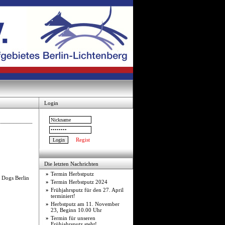
Login
Regist
Die letzten Nachrichten
»
Termin Herbstputz
 Dogs Berlin
»
Termin Herbstputz 2024
»
Frühjahrsputz für den 27. April
terminiert!
»
Herbstputz am 11. November
23, Beginn 10.00 Uhr
»
Termin für unseren
Frühjahrsputz steht!