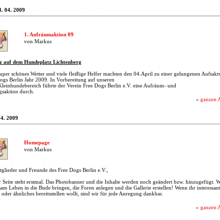
. 04. 2009
1. Aufräumaktion 09
von Markus
z auf dem Hundeplatz Lichtenberg
Super schönes Wetter und viele fleißige Helfer machten den 04.April zu einer gelungenen Auftakt
Dogs Berlin Jahr 2009. In Vorbereitung auf unseren
leinhundebereich führte der Verein Free Dogs Berlin e.V. eine Aufräum- und
saktion durch.
»
ganzen A
04. 2009
Homepage
von Markus
tglieder und Freunde des Free Dogs Berlin e.V.,
r Seite steht erstmal. Das Photobanner und die Inhalte werden noch geändert bzw. hinzugefügt. 
gsam Leben in die Bude bringen, die Foren anlegen und die Gallerie erstellen! Wenn ihr interessan
oder ähnliches bereitsstellen wollt, sind wir für jede Anregung dankbar.
»
ganzen A