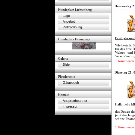
Donnerstag 23
Hundeplatz Lichtenberg
Lage
Angebot
Platzordnung
Frühjahrsput
Hundeplatz Homepage
Wie bestellt. 
für das Free 
Welpen- und K
Verschönerung
Galerie
1 Kommentar
Bilder
Dienstag 21. 
Plauderecke
Gästebuch
Kontakt
Ansprechpartner
Hallo liebe Mi
Impressum
das Design de
jetzt also lan
schöne Photos 
1 Kommentar