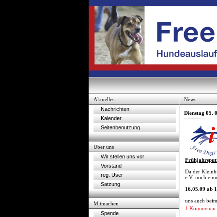
Aktuelles
News
Nachrichten
Dienstag 05. 
Kalender
Seitenbenutzung
Über uns
Wir stellen uns vor
Frühjahrsputz
Vorstand
Da der Kleinh
reg. User
e.V. noch ein
Satzung
16.05.09 ab 
uns auch beim 
Mitmachen
1 Kommentar
Spende