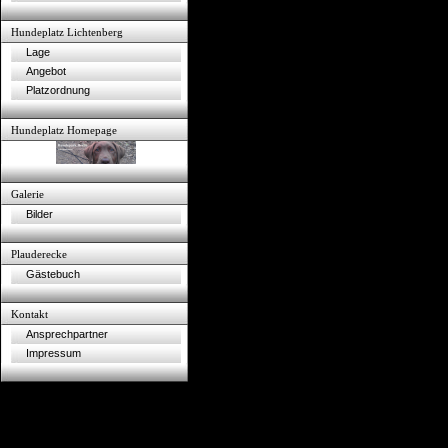
Hundeplatz Lichtenberg
Lage
Angebot
Platzordnung
Hundeplatz Homepage
Galerie
Bilder
Plauderecke
Gästebuch
Kontakt
Ansprechpartner
Impressum