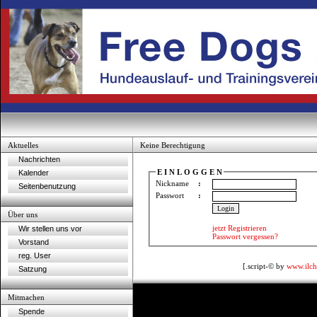
Aktuelles
Keine Berechtigung
Nachrichten
E I N L O G G E N
Kalender
Nickname
:
Seitenbenutzung
Passwort
:
Über uns
jetzt Registrieren
Wir stellen uns vor
Passwort vergessen?
Vorstand
reg. User
[.script-© by
www.ilch
Satzung
Mitmachen
Spende