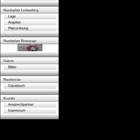
Hundeplatz Lichtenberg
Lage
Angebot
Platzordnung
Hundeplatz Homepage
Galerie
Bilder
Plauderecke
Gästebuch
Kontakt
Ansprechpartner
Impressum