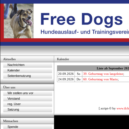
Aktuelles
Kalender
Nachrichten
Liste ab September 20
Kalender
20.09.2026
So
39. Geburtstag von langeleine
;
Seitenbenutzung
24.09.2026
Do
60. Geburtstag von Mario
;
Über uns
Wir stellen uns vor
Vorstand
reg. User
[.script-© by
www.ilch
Satzung
Mitmachen
Spende