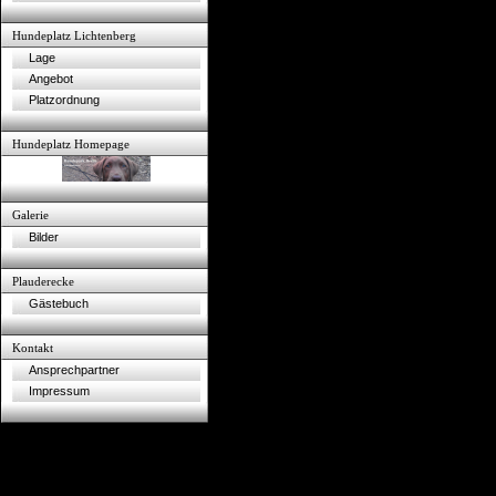
Hundeplatz Lichtenberg
Lage
Angebot
Platzordnung
Hundeplatz Homepage
Galerie
Bilder
Plauderecke
Gästebuch
Kontakt
Ansprechpartner
Impressum