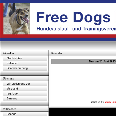
Aktuelles
Kalender
Nachrichten
Nur am 23 Juni 2025
Kalender
Seitenbenutzung
Über uns
Wir stellen uns vor
Vorstand
reg. User
Satzung
[.script-© by
www.ilch
Mitmachen
Spende